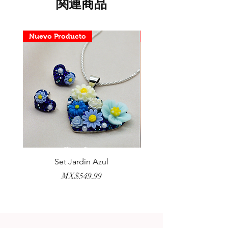
関連商品
Nuevo Producto
Nuevo Producto
Set Jardín Azul
Aretes Virgen Madre 
価格
MX$549.99