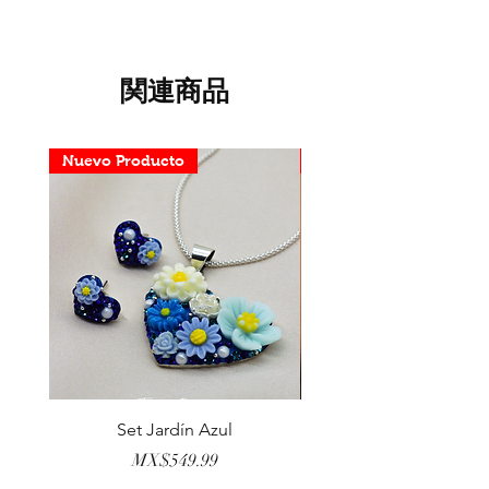
関連商品
Nuevo Producto
Nuevo Producto
Set Jardín Azul
Aretes Virgen Madre 
価格
MX$549.99