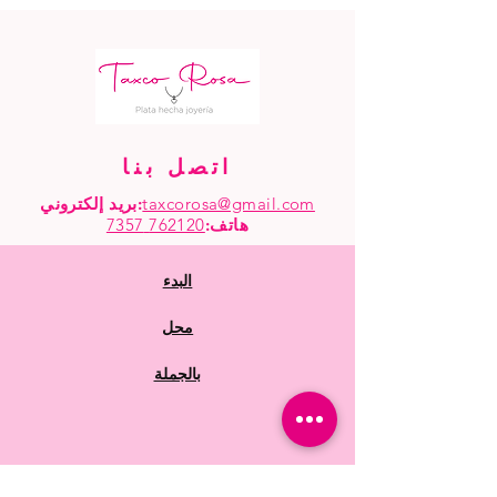
اتصل بنا
taxcorosa@gmail.com
بريد إلكتروني:
هاتف
:
762120 7357
البدء
محل
بالجملة
أسئلة متكررة