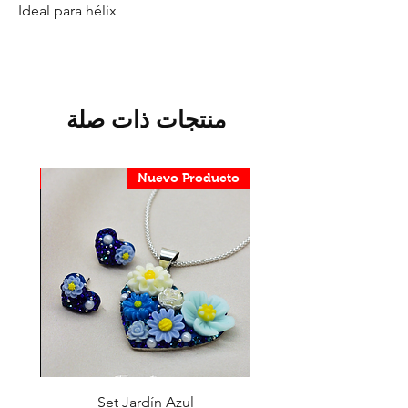
Ideal para hélix
منتجات ذات صلة
ducto
Nuevo Producto
erla
Set Jardín Azul