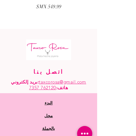
السعر
اتصل بنا
taxcorosa@gmail.com
بريد إلكتروني:
هاتف
:
762120 7357
البدء
محل
بالجملة