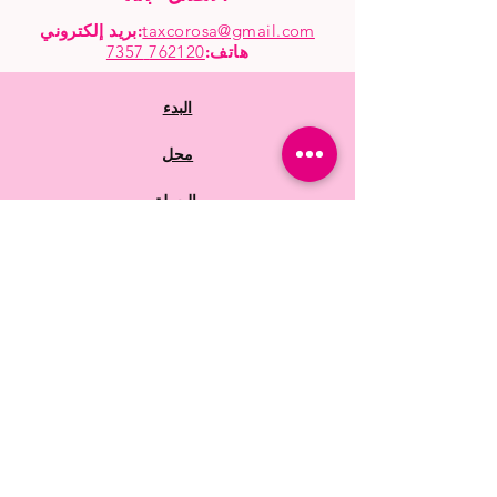
taxcorosa@gmail.com
بريد إلكتروني:
هاتف
:
762120 7357
البدء
محل
بالجملة
أسئلة متكررة
سياسات المتجر
الشحن والاسترجاع