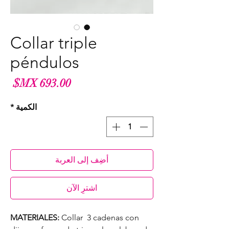
Collar triple
péndulos
الس
الكمية
*
أضِف إلى العربة
اشترِ الآن
MATERIALES:
Collar 3 cadenas con