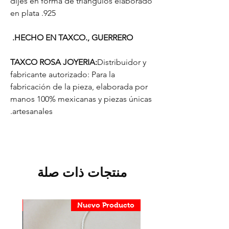
dijes en forma de triangulos elaborado
en plata .925
HECHO EN TAXCO., GUERRERO.
TAXCO ROSA JOYERIA:
Distribuidor y
fabricante autorizado: Para la
fabricación de la pieza, elaborada por
manos 100% mexicanas y piezas únicas
artesanales.
منتجات ذات صلة
ducto
Nuevo Producto