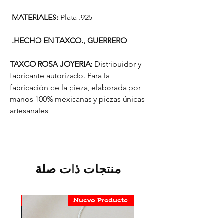
MATERIALES:
Plata .925
HECHO EN TAXCO., GUERRERO.
TAXCO ROSA JOYERIA:
Distribuidor y
fabricante autorizado. Para la
fabricación de la pieza, elaborada por
manos 100% mexicanas y piezas únicas
artesanales
منتجات ذات صلة
ducto
Nuevo Producto