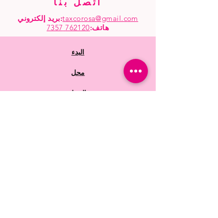
اتصل بنا
taxcorosa@gmail.com
بريد إلكتروني:
هاتف
:
762120 7357
البدء
محل
بالجملة
أسئلة متكررة
سياسات المتجر
الشحن والاسترجاع