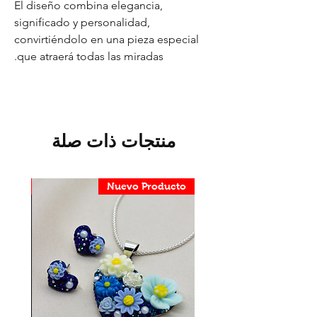
El diseño combina elegancia,
significado y personalidad,
convirtiéndolo en una pieza especial
que atraerá todas las miradas.
منتجات ذات صلة
ducto
Nuevo Producto