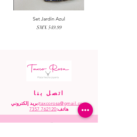
erla
Set Jardín Azul
السعر
اتصل بنا
taxcorosa@gmail.com
بريد إلكتروني:
هاتف
:
762120 7357
البدء