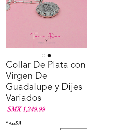
Collar De Plata con
Virgen De
Guadalupe y Dijes
Variados
الس
الكمية
*