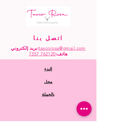
اتصل بنا
taxcorosa@gmail.com
بريد إلكتروني:
هاتف
:
762120 7357
البدء
محل
بالجملة
أسئلة متكررة