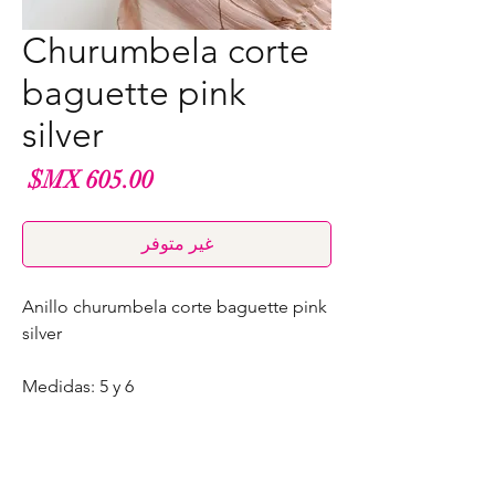
Churumbela corte
baguette pink
silver
الس
غير متوفر
Anillo churumbela corte baguette pink
silver
Medidas: 5 y 6