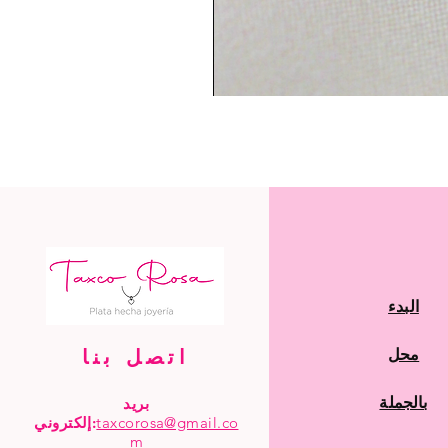
البدء
محل
اتصل بنا
بالجملة
بريد
taxcorosa@gmail.co
إلكتروني:
m