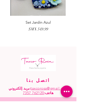
erla
Set Jardín Azul
السعر
اتصل بنا
taxcorosa@gmail.com
بريد إلكتروني:
هاتف
:
762120 7357
البدء