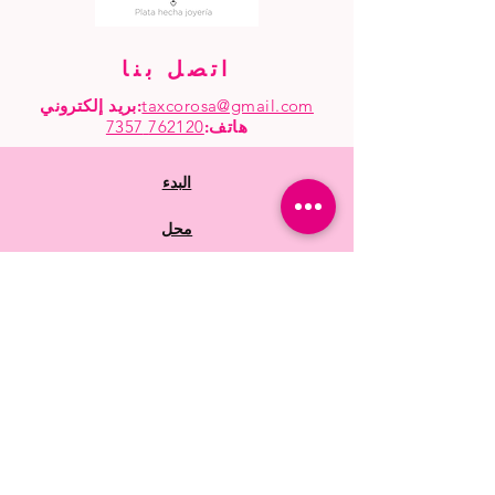
اتصل بنا
taxcorosa@gmail.com
بريد إلكتروني:
هاتف
:
762120 7357
البدء
محل
بالجملة
أسئلة متكررة
سياسات المتجر
الشحن والاسترجاع