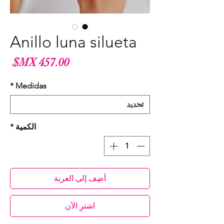
Anillo luna silueta
الس
*
Medidas
الكمية
*
أضِف إلى العربة
اشترِ الآن