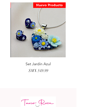
ducto
Nuevo Producto
erla
Set Jardín Azul
السعر