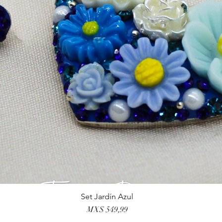
Set Jardín Azul
Visualização rápida
Preço
MX$ 549,99