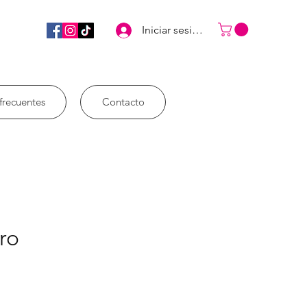
Iniciar sesión
frecuentes
Contacto
tro
eço