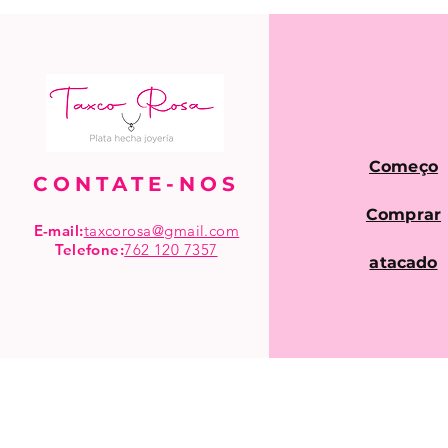
Começo
CONTATE-NOS
Comprar
E-mail:
taxcorosa@gmail.com
Telefone
:
762 120 7357
atacado