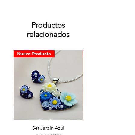
Productos
relacionados
Nuevo Producto
Nuevo Producto
Set Jardín Azul
Aretes Virgen Madre 