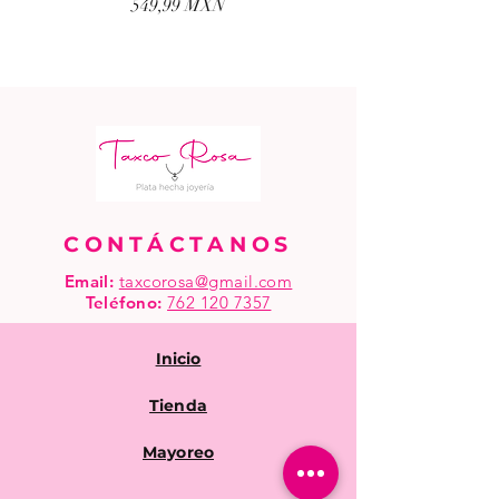
Precio
549,99 MXN
CONTÁCTANOS
Email:
taxcorosa@gmail.com
Teléfono
:
762 120 7357
Inicio
Tienda
Mayoreo