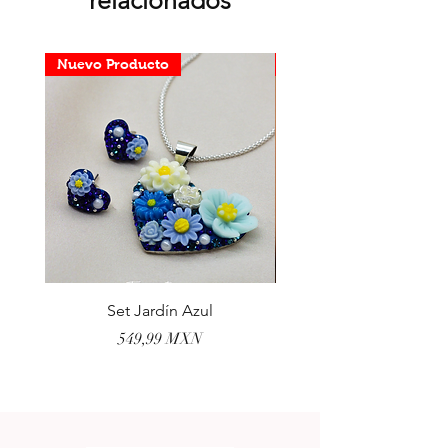
Nuevo Producto
Nuevo Producto
Set Jardín Azul
Aretes Virgen Madre 
Precio
549,99 MXN