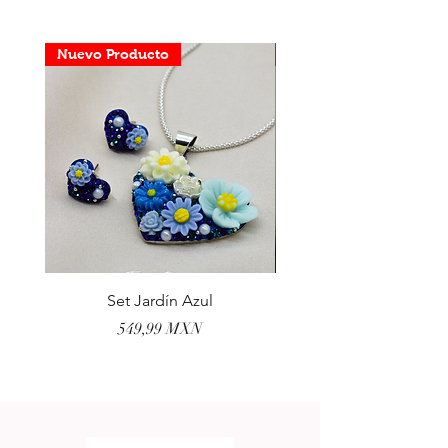
Nuevo Producto
Nuevo Producto
Set Jardín Azul
Aretes Virgen Madre 
Precio
549,99 MXN