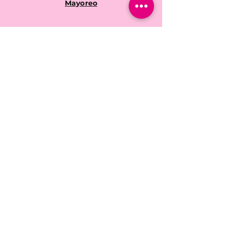
Mayoreo
Preguntas frecuentes
Políticas de la tienda
Envíos y devoluciones
Contacto
Facebook
Instagram