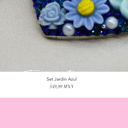
Set Jardín Azul
Vista rápida
Precio
549,99 MXN