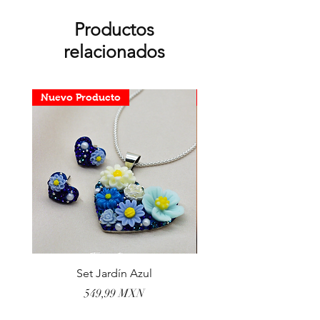
Productos
relacionados
Nuevo Producto
Nuevo Producto
Set Jardín Azul
Aretes Virgen Madre 
Precio
549,99 MXN