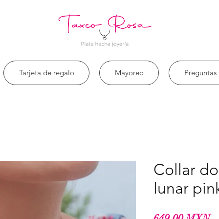
Tarjeta de regalo
Mayoreo
Preguntas 
Collar do
lunar pin
Pr
649,00 MXN