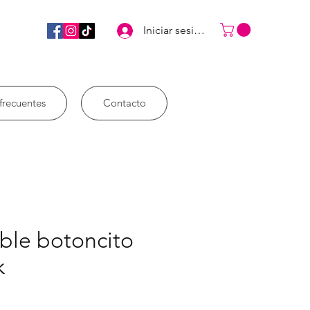
Iniciar sesión
frecuentes
Contacto
ble botoncito
k
ecio