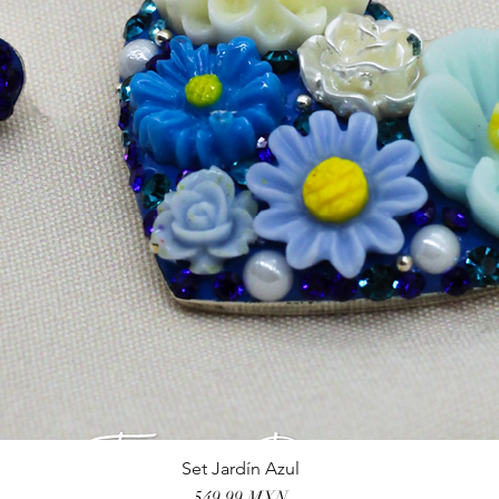
Set Jardín Azul
Vista rápida
Precio
549,99 MXN