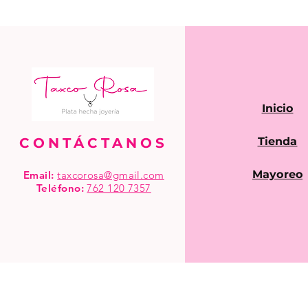
Inicio
CONTÁCTANOS
Tienda
Mayoreo
Email:
taxcorosa@gmail.com
Teléfono
:
762 120 7357