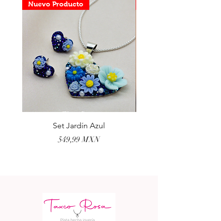
Nuevo Producto
Nuevo Producto
Set Jardín Azul
Aretes Virgen Madre 
Precio
549,99 MXN