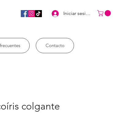
Iniciar sesión
frecuentes
Contacto
coíris colgante
ecio