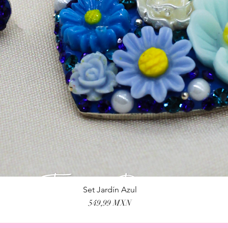
Set Jardín Azul
Vista rápida
Precio
549,99 MXN