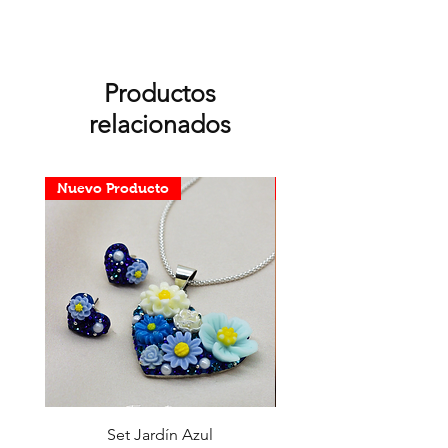
Productos
relacionados
Nuevo Producto
Nuevo Producto
Set Jardín Azul
Aretes Virgen Madre 