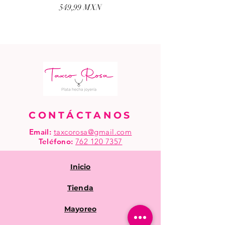
Precio
549,99 MXN
CONTÁCTANOS
Email:
taxcorosa@gmail.com
Teléfono
:
762 120 7357
Inicio
Tienda
Mayoreo