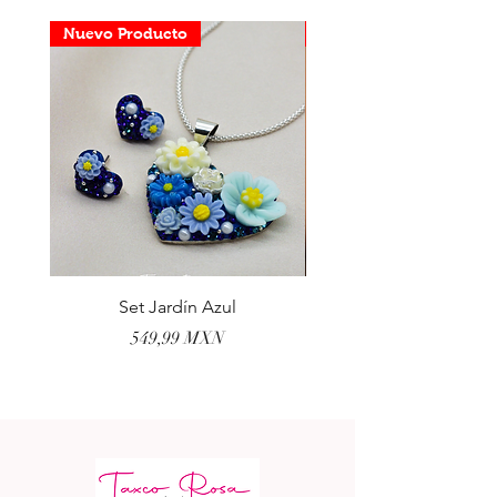
Nuevo Producto
Nuevo Producto
Set Jardín Azul
Aretes Virgen Madre 
Precio
549,99 MXN