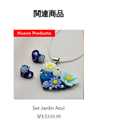
関連商品
Nuevo Producto
Nuevo Producto
Set Jardín Azul
Aretes Virgen Madre 
価格
MX$549.99