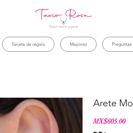
Tarjeta de regalo
Mayoreo
Preguntas 
Arete M
価
MX$605.00
格