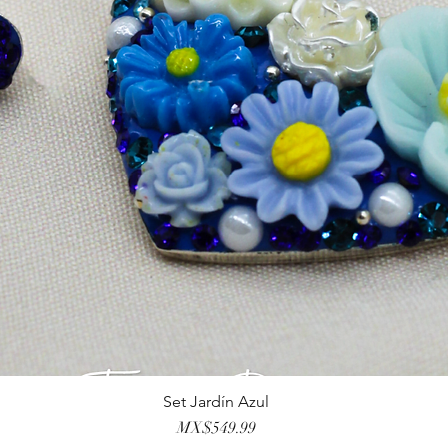
Set Jardín Azul
クイックビュー
価格
MX$549.99