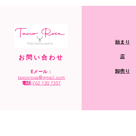
始まり
お問い合わせ
店
卸売り
Eメール：
taxcorosa@gmail.com
電話
:
762 120 7357