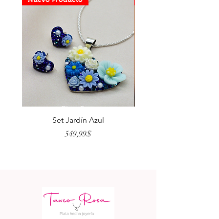
Set Jardín Azul
Aretes Virgen Madre 
Price
549,99$