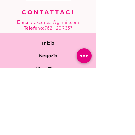
CONTATTACI
E-mail:
taxcorosa@gmail.com
Telefono
:
762 120 7357
Inizio
Negozio
vendita all'ingrosso
Domande frequenti
Politiche del negozio
Spedizione e resi