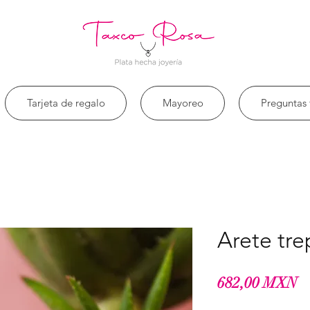
Tarjeta de regalo
Mayoreo
Preguntas 
Arete tr
P
682,00 MXN