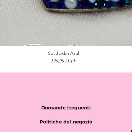
Set Jardín Azul
Vista rapida
Prezzo
549,99 MXN
Domande frequenti
Politiche del negozio