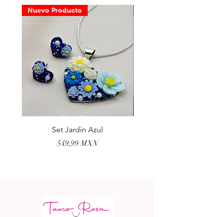
Nuevo Producto
Nuevo Producto
Set Jardín Azul
Aretes Virgen Madre 
Prezzo
549,99 MXN