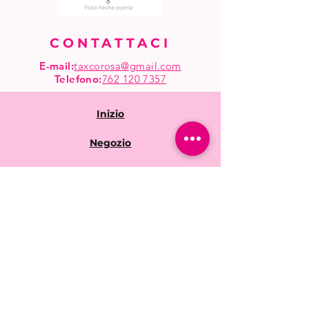
CONTATTACI
E-mail:
taxcorosa@gmail.com
Telefono
:
762 120 7357
Inizio
Negozio
vendita all'ingrosso
Domande frequenti
Politiche del negozio
Spedizione e resi