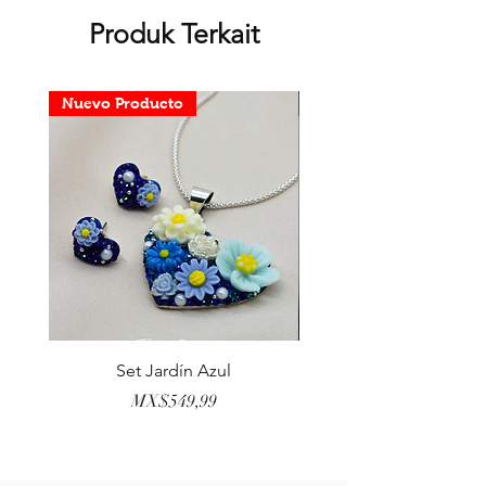
Produk Terkait
Nuevo Producto
Nuevo Producto
Set Jardín Azul
Aretes Virgen Madre 
Harga
MX$549,99