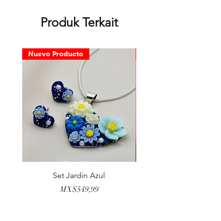
Produk Terkait
Nuevo Producto
Nuevo Producto
Set Jardín Azul
Aretes Virgen Madre 
Harga
MX$549,99