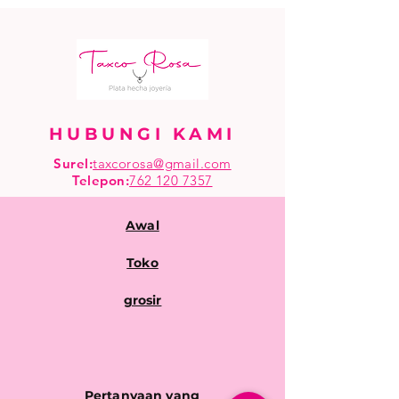
HUBUNGI KAMI
Surel:
taxcorosa@gmail.com
Telepon
:
762 120 7357
Awal
Toko
grosir
Pertanyaan yang