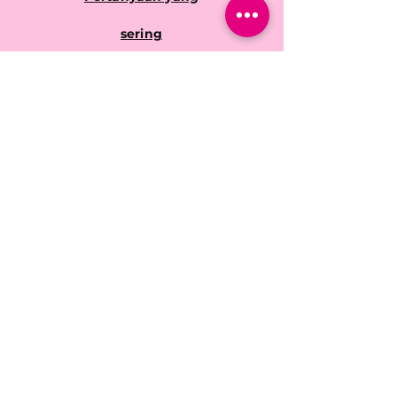
sering
Kebijakan Toko
Pengiriman &
Pengembalian
Kontak
Facebook
Instagram