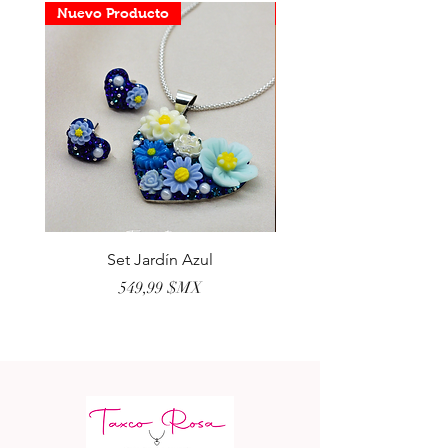
Nuevo Producto
Nuevo Producto
Set Jardín Azul
Aretes Virgen Madre 
Prix
549,99 $MX