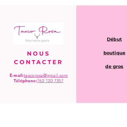
Début
NOUS
boutique
CONTACTER
de gros
E-mail:
taxcorosa@gmail.com
Téléphone
:
762 120 7357