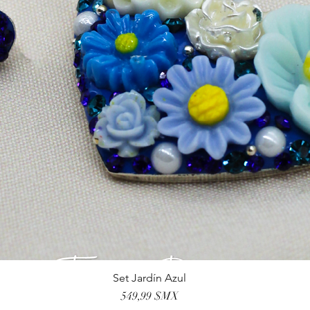
Set Jardín Azul
Aperçu rapide
Prix
549,99 $MX