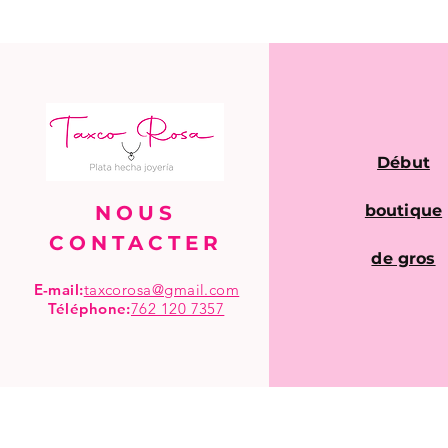
Début
NOUS
boutique
CONTACTER
de gros
E-mail:
taxcorosa@gmail.com
Téléphone
:
762 120 7357