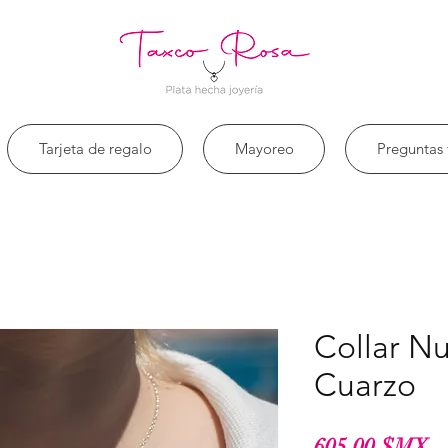
Tarjeta de regalo
Mayoreo
Preguntas 
Collar N
Cuarzo
Pr
605,00 $MX