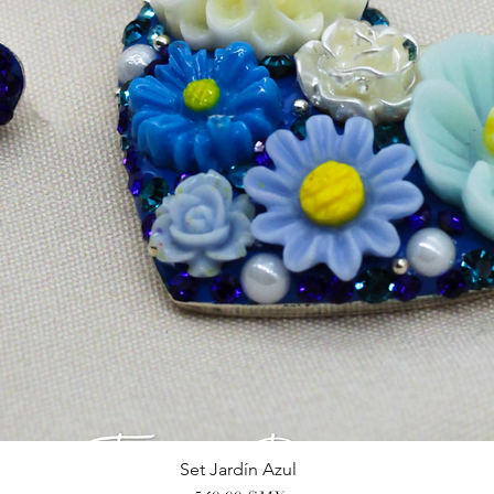
Set Jardín Azul
Aperçu rapide