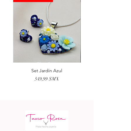
Set Jardín Azul
Aretes Virgen Madre 
Prix
549,99 $MX