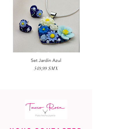
Set Jardín Azul
Aretes Virgen Madre 
Prix
549,99 $MX