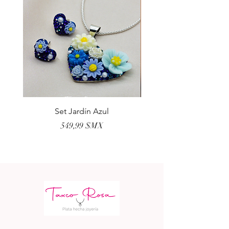
Set Jardín Azul
Aretes Virgen Madre 
Prix
549,99 $MX