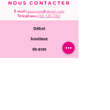
NOUS CONTACTER
E-mail:
taxcorosa@gmail.com
Téléphone
:
762 120 7357
Début
boutique
de gros
Questions fréquentes
Politiques de la
boutique
Expédition & retours