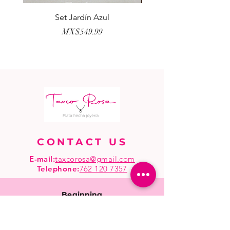
Set Jardín Azul
Aretes Virgen Madre 
Price
MX$549.99
CONTACT US
E-mail:
taxcorosa@gmail.com
Telephone
:
762 120 7357
Beginning
Shop