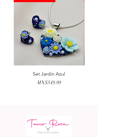
Set Jardín Azul
Aretes Virgen Madre 
Price
MX$549.99