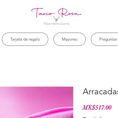
Tarjeta de regalo
Mayoreo
Preguntas 
Arracada
Pr
MX$517.00