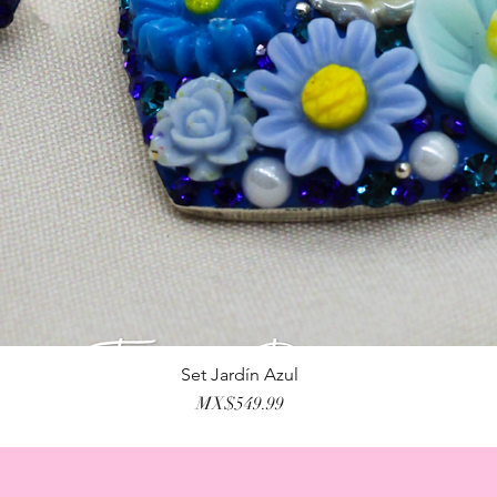
Set Jardín Azul
Quick View
Price
MX$549.99