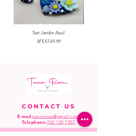
Set Jardín Azul
Aretes Virgen Madre 
Price
MX$549.99
CONTACT US
E-mail:
taxcorosa@gmail.com
Telephone
:
762 120 7357