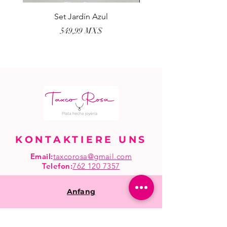
Set Jardín Azul
Aretes Virgen Madre 
Preis
549,99 MX$
KONTAKTIERE UNS
Email:
taxcorosa@gmail.com
Telefon
:
762 120 7357
Anfang
Einkaufen