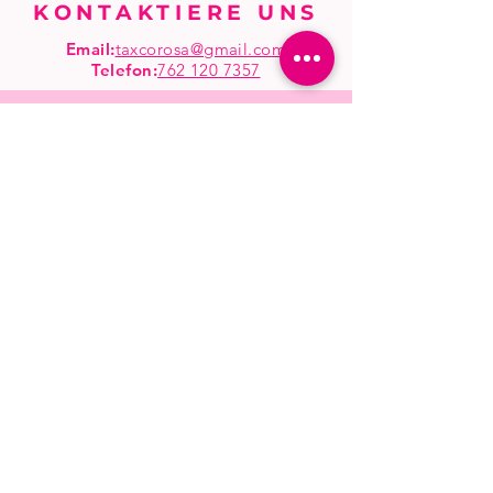
KONTAKTIERE UNS
Email:
taxcorosa@gmail.com
Telefon
:
762 120 7357
Anfang
Einkaufen
Großhandel
Häufige Fragen
Shop-Richtlinien
Versand &
Rücksendungen