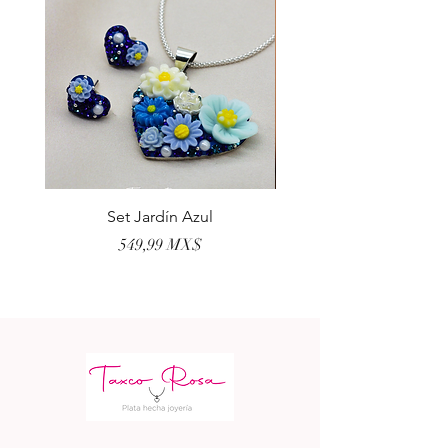
Set Jardín Azul
Aretes Virgen Madre 
Preis
549,99 MX$