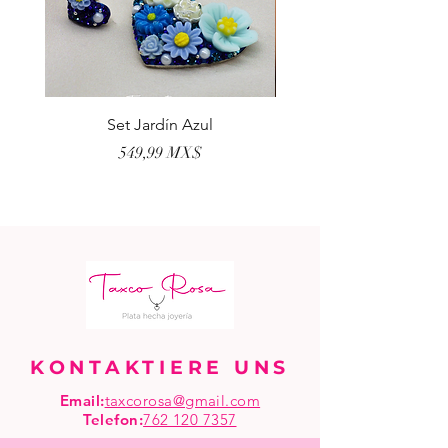
Set Jardín Azul
Aretes Virgen Madre 
Preis
549,99 MX$
KONTAKTIERE UNS
Email:
taxcorosa@gmail.com
Telefon
:
762 120 7357