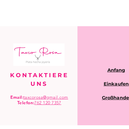
Anfang
KONTAKTIERE
UNS
Einkaufen
Email:
taxcorosa@gmail.com
Großhande
Telefon
:
762 120 7357