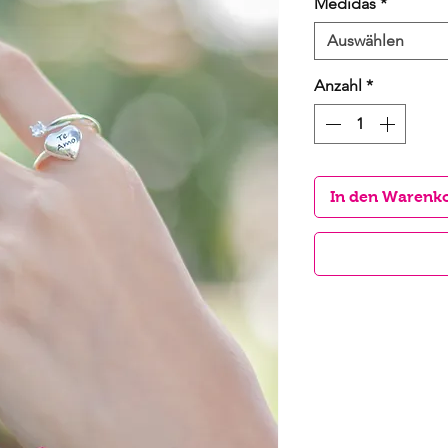
Medidas
*
Auswählen
Anzahl
*
In den Warenk