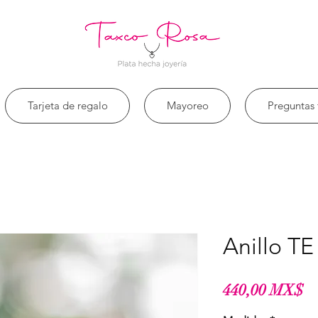
Tarjeta de regalo
Mayoreo
Preguntas 
Anillo T
Pr
440,00 MX$