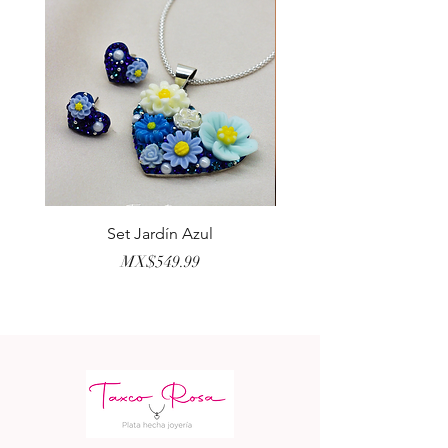
Set Jardín Azul
Aretes Virgen Madre 
가격
MX$549.99