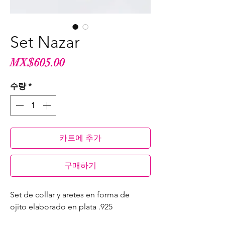
Set Nazar
가
MX$605.00
격
수량
*
카트에 추가
구매하기
Set de collar y aretes en forma de
ojito elaborado en plata .925