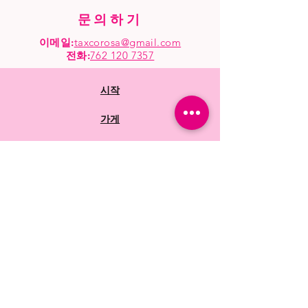
문의하기
이메일:
taxcorosa@gmail.com
전화
:
762 120 7357
시작
가게
모조리
자주 묻는 질문
상점 정책
배송 및 반품