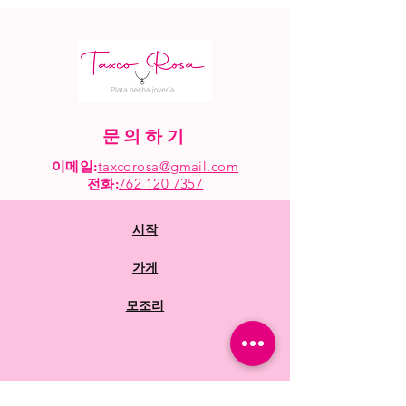
문의하기
이메일:
taxcorosa@gmail.com
전화
:
762 120 7357
시작
가게
모조리
자주 묻는 질문