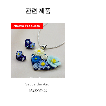
관련 제품
Nuevo Producto
Nuevo Producto
Set Jardín Azul
Aretes Virgen Madre 
가격
MX$549.99