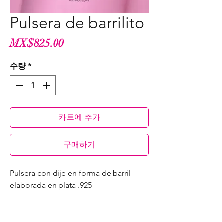
Pulsera de barrilito
가
MX$825.00
격
수량
*
카트에 추가
구매하기
Pulsera con dije en forma de barril
elaborada en plata .925