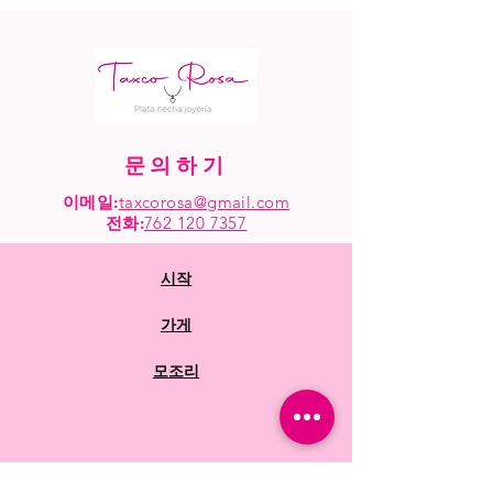
문의하기
이메일:
taxcorosa@gmail.com
전화
:
762 120 7357
시작
가게
모조리
자주 묻는 질문