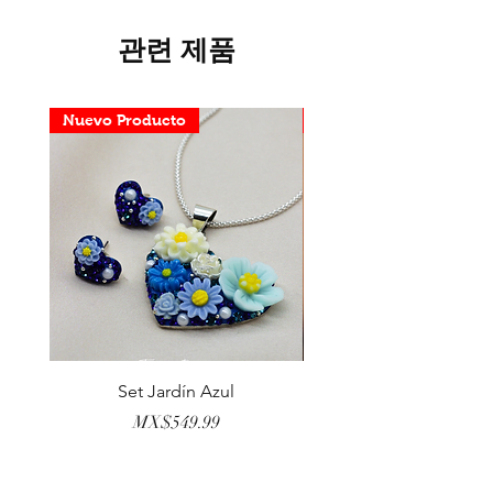
관련 제품
Nuevo Producto
Nuevo Producto
Set Jardín Azul
Aretes Virgen Madre 
가격
MX$549.99