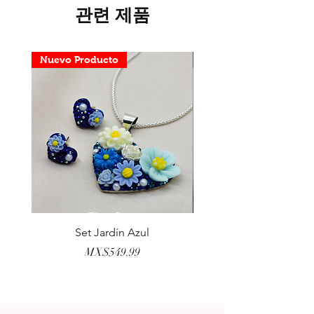
관련 제품
Nuevo Producto
Nuevo Producto
Set Jardín Azul
Aretes Virgen Madre 
가격
MX$549.99