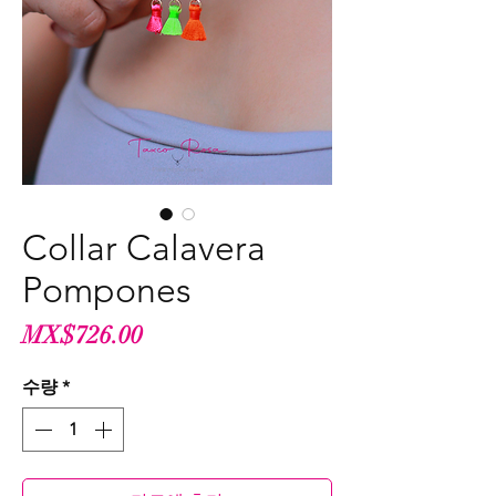
Collar Calavera
Pompones
가
MX$726.00
격
수량
*