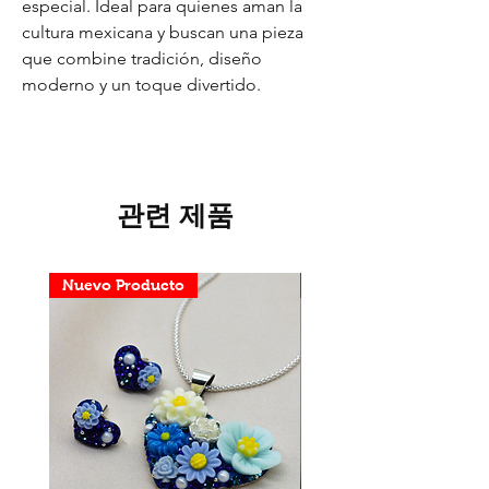
especial. Ideal para quienes aman la
cultura mexicana y buscan una pieza
que combine tradición, diseño
moderno y un toque divertido.
관련 제품
Nuevo Producto
Nuevo Producto