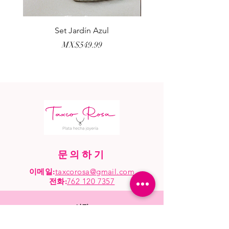
Set Jardín Azul
Aretes Virgen Madre 
가격
MX$549.99
문의하기
이메일:
taxcorosa@gmail.com
전화
:
762 120 7357
시작
가게