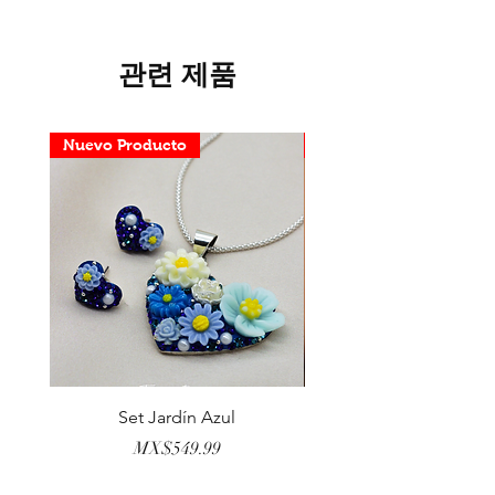
관련 제품
Nuevo Producto
Nuevo Producto
Set Jardín Azul
Aretes Virgen Madre 
가격
MX$549.99