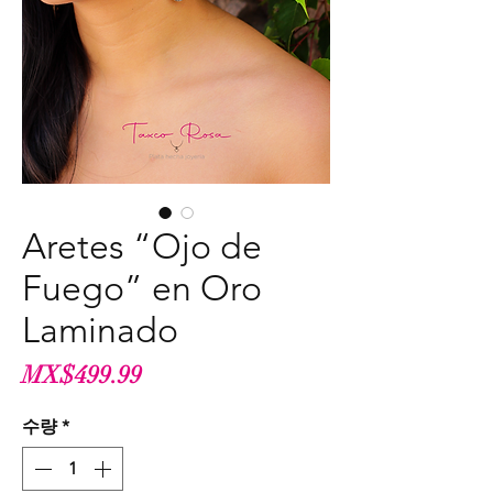
Aretes “Ojo de
Fuego” en Oro
Laminado
가
MX$499.99
격
수량
*